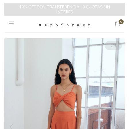
10% OFF CON TRANSFERENCIA | 3 CUOTAS SIN
INTERES
0
1
/
4