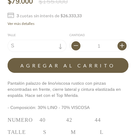
$79.000
$155.000
3
cuotas sin interés de
$26.333,33
Ver más detalles
TALLE
CANTIDAD
Pantalón palazzo de lino/viscosa rustico con pinzas
encontradas en frente, cierre lateral y cintura elastizada en
espalda. Hace set con el Top Merida.
- Composición: 30% LINO - 70% VISCOSA
NUMERO    40            42             44
TALLE          S              M              L