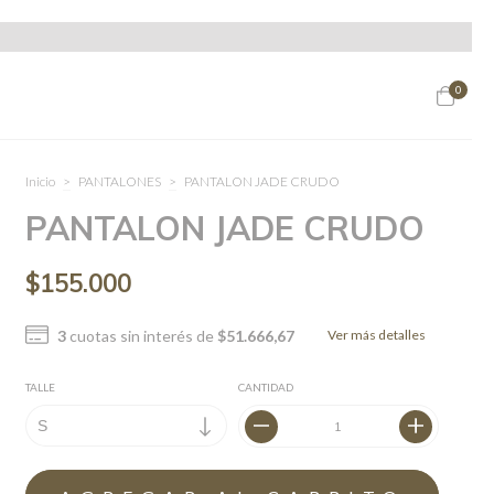
0
Inicio
>
PANTALONES
>
PANTALON JADE CRUDO
PANTALON JADE CRUDO
$155.000
3
cuotas sin interés de
$51.666,67
Ver más detalles
TALLE
CANTIDAD