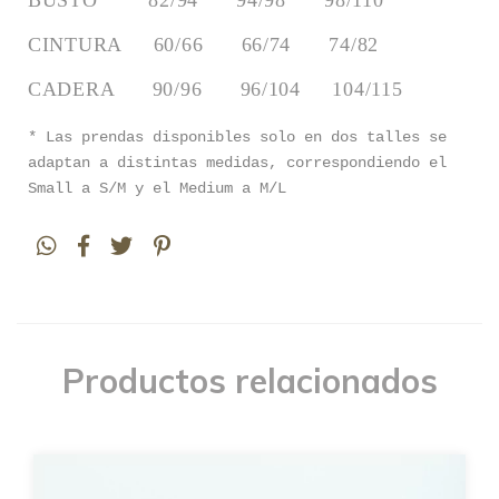
BUSTO        82/94      94/98      98/110
CINTURA     60/66      66/74      74/82
CADERA      90/96      96/104     104/115
* Las prendas disponibles solo en dos talles se
adaptan a distintas medidas, correspondiendo el
Small a S/M y el Medium a M/L
Productos relacionados