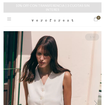
10% OFF CON TRANSFERENCIA | 3 CUOTAS SIN
INTERES
0
1
/
4