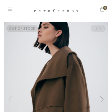
0
OUT OF STOCK
1
/
6